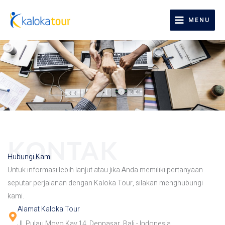
Lewati
ke
MENU
konten
Hubungi Kami
Untuk informasi lebih lanjut atau jika Anda memiliki pertanyaan
seputar perjalanan dengan Kaloka Tour, silakan menghubungi
kami.
Alamat Kaloka Tour
Jl. Pulau Moyo Kav.14, Denpasar, Bali - Indonesia