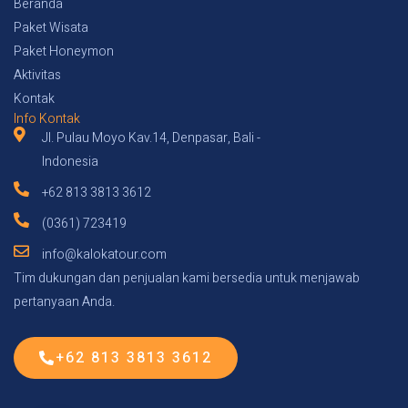
Beranda
i
Paket Wisata
v
Paket Honeymon
e
Aktivitas
:
Kontak
Info Kontak
Jl. Pulau Moyo Kav.14, Denpasar, Bali -
Indonesia
+62 813 3813 3612
(0361) 723419
info@kalokatour.com
Tim dukungan dan penjualan kami bersedia untuk menjawab
pertanyaan Anda.
+62 813 3813 3612