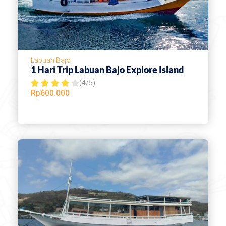
Labuan Bajo
1 Hari Trip Labuan Bajo Explore Island
(4/5)
R





Rp
600.000
a
t
e
d
4
o
u
t
o