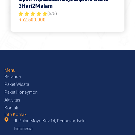
3Hari2Malam
(5/5)
R





Rp
2.500.000
a
t
e
d
5
o
Menu
u
Beranda
t
Paket Wisata
Paket Honeymon
o
Aktivitas
f
Kontak
5
Info Kontak
Jl. Pulau Moyo Kav.14, Denpasar, Bali -
Indonesia