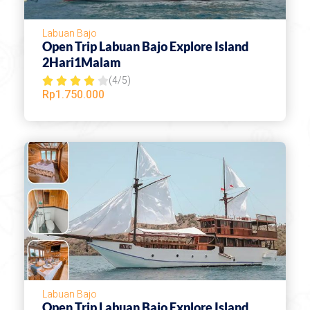
f
5
Labuan Bajo
Open Trip Labuan Bajo Explore Island
2Hari1Malam
(4/5)
R





Rp
1.750.000
a
t
e
d
4
o
u
t
o
f
Labuan Bajo
5
Open Trip Labuan Bajo Explore Island