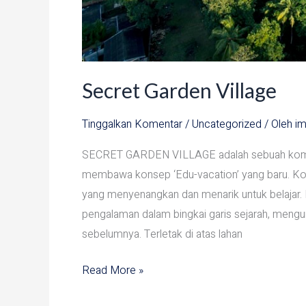
Secret Garden Village
Tinggalkan Komentar
/
Uncategorized
/ Oleh
im
SECRET GARDEN VILLAGE adalah sebuah komplek
membawa konsep ‘Edu-vacation’ yang baru. Ko
yang menyenangkan dan menarik untuk belajar. K
pengalaman dalam bingkai garis sejarah, mengu
sebelumnya. Terletak di atas lahan
Read More »