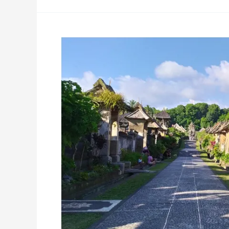
Desa
Penglipuran