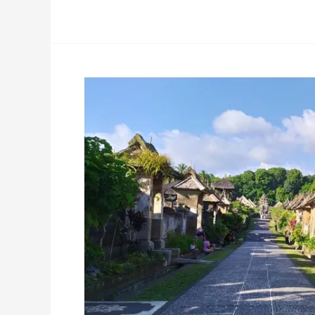
Desa
Penglipuran