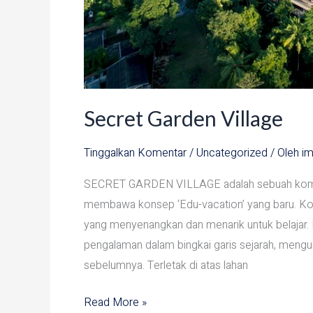
Secret Garden Village
Tinggalkan Komentar
/
Uncategorized
/ Oleh
im
SECRET GARDEN VILLAGE adalah sebuah komplek
membawa konsep ‘Edu-vacation’ yang baru. Ko
yang menyenangkan dan menarik untuk belajar. K
pengalaman dalam bingkai garis sejarah, mengu
sebelumnya. Terletak di atas lahan
Read More »