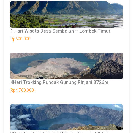
1 Hari Wisata Desa Sembalun – Lombok Timur
Rp
600.000
4Hari Trekking Puncak Gunung Rinjani 3726m
Rp
4.700.000