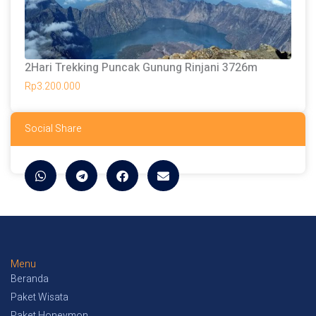
2Hari Trekking Puncak Gunung Rinjani 3726m
Rp
3.200.000
Social Share
Menu
Beranda
Paket Wisata
Paket Honeymon