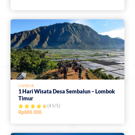
t
e
d
4
.
5
o
u
t
o
Lombok
f
1 Hari Wisata Desa Sembalun – Lombok
Timur
5
(4.5/5)
R





Rp
600.000
a
t
e