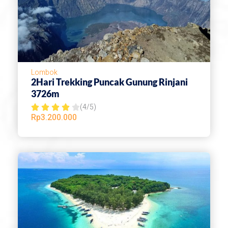
.
5
o
u
t
Lombok
o
2Hari Trekking Puncak Gunung Rinjani
f
3726m
(4/5)
5
R





Rp
3.200.000
a
t
e
d
4
o
u
t