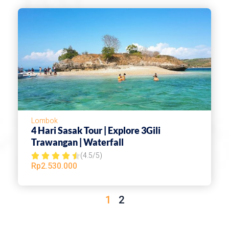
e
d
5
o
u
t
o
f
Lombok
5
4 Hari Sasak Tour | Explore 3Gili
Trawangan | Waterfall
(4.5/5)
R





Rp
2.530.000
a
t
1
2
e
d