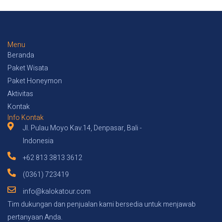
4
.
5
o
Menu
Beranda
u
Paket Wisata
t
Paket Honeymon
o
Aktivitas
f
Kontak
5
Info Kontak
Jl. Pulau Moyo Kav.14, Denpasar, Bali -
Indonesia
+62 813 3813 3612
(0361) 723419
info@kalokatour.com
Tim dukungan dan penjualan kami bersedia untuk menjawab
pertanyaan Anda.