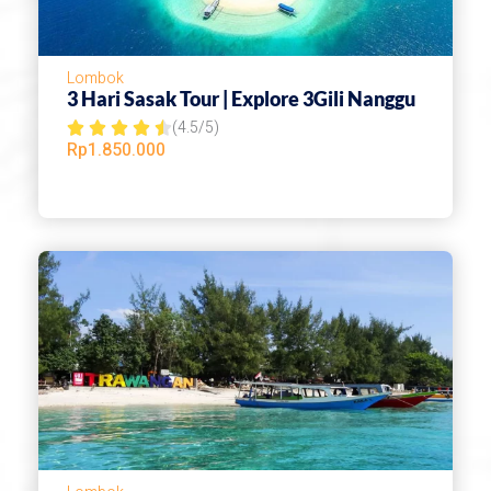
o
f
Lombok
5
3 Hari Sasak Tour | Explore 3Gili Nanggu
(4.5/5)
R





Rp
1.850.000
a
t
e
d
4
.
5
o
u
t
o