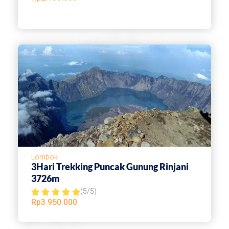
a
t
e
d
4
.
5
o
u
t
o
Lombok
f
3Hari Trekking Puncak Gunung Rinjani
3726m
5
(5/5)
R





Rp
3.950.000
a
t