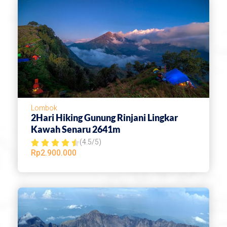
d
4
.
5
o
u
t
Lombok
o
2Hari Hiking Gunung Rinjani Lingkar
f
Kawah Senaru 2641m
(4.5/5)
5
R





Rp
2.900.000
a
t
e
d
4