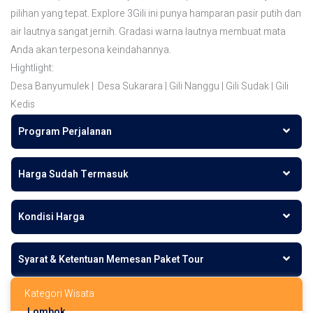
pilihan yang tepat. Explore 3Gili ini punya hamparan pasir putih dan
air lautnya sangat jernih. Gradasi warna lautnya membuat mata
Anda akan terpesona keindahannya.
Hightlight:
Desa Banyumulek | Desa Sukarara | Gili Nanggu | Gili Sudak | Gili
Kedis
Program Perjalanan
Harga Sudah Termasuk
Kondisi Harga
Syarat & Ketentuan Memesan Paket Tour
Kategori Wisata
Lombok