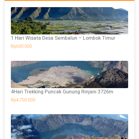
1 Hari Wisata Desa Sembalun – Lombok Timur
Rp
600.000
4Hari Trekking Puncak Gunung Rinjani 3726m
Rp
4.700.000