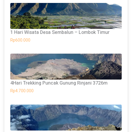
1 Hari Wisata Desa Sembalun – Lombok Timur
Rp
600.000
4Hari Trekking Puncak Gunung Rinjani 3726m
Rp
4.700.000