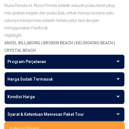
Nusa Penida ini. Nusa Penida adalah sebuah pulau kecil yang
merupakan bagian dari pulau Bali, untuk menuju kesana satu-
satunya transportasi adalah melalui jalur laut dengan
menggunakan Fastboat.
Hightlight:
ANGEL BILLABONG | BROKEN BEACH | KELINGKING BEACH |
CRYSTAL BEACH
Program Perjalanan
Harga Sudah Termasuk
Kondisi Harga
Syarat & Ketentuan Memesan Paket Tour
Kategori Wisata