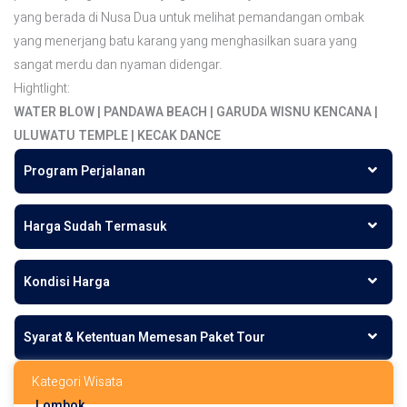
yang berada di Nusa Dua untuk melihat pemandangan ombak
yang menerjang batu karang yang menghasilkan suara yang
sangat merdu dan nyaman didengar.
Hightlight:
WATER BLOW | PANDAWA BEACH | GARUDA WISNU KENCANA |
ULUWATU TEMPLE | KECAK DANCE
Program Perjalanan
Harga Sudah Termasuk
Kondisi Harga
Syarat & Ketentuan Memesan Paket Tour
Kategori Wisata
Lombok