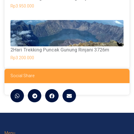
Rp
3.950.000
2Hari Trekking Puncak Gunung Rinjani 3726m
Rp
3.200.000
Social Share
Menu