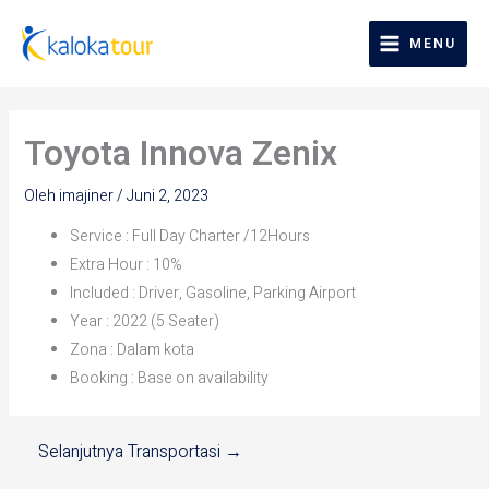
Lewati
ke
MENU
konten
Toyota Innova Zenix
Oleh
imajiner
/
Juni 2, 2023
Service : Full Day Charter /12Hours
Extra Hour : 10%
Included : Driver, Gasoline, Parking Airport
Year : 2022 (5 Seater)
Zona : Dalam kota
Booking : Base on availability
Selanjutnya Transportasi
→