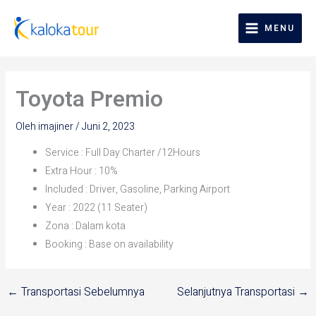
Lewati
ke
MENU
konten
Toyota Premio
Oleh
imajiner
/
Juni 2, 2023
Service : Full Day Charter /12Hours
Extra Hour : 10%
Included : Driver, Gasoline, Parking Airport
Year : 2022 (11 Seater)
Zona : Dalam kota
Booking : Base on availability
←
Transportasi Sebelumnya
Selanjutnya Transportasi
→